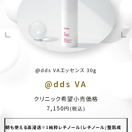
粋レチノール（レチノー
ル/整肌成分）に加え、持
続型のパルミチン酸レ
チノール（整肌成分）を
配合 弾むようなハリが
あるうるおい肌へ
@dds VAエッセンス 30g
@dds VA
クリニック希望小売価格
7,150
円(税込)
朝も使える高浸透
純粋レチノール（レチノール/整肌成
※1