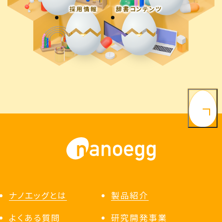
採用情報
辞書コンテンツ
ナノエッグとは
製品紹介
よくある質問
研究開発事業