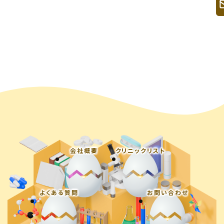
会社概要
クリニックリスト
よくある質問
お問い合わせ