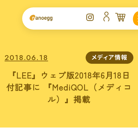
2018.06.18
メディア情報
『LEE』ウェブ版2018年6月18日
付記事に 『MediQOL（メディコ
ル）』掲載