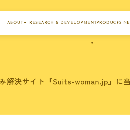
ABOUT
RESEARCH & DEVELOPMENT
PRODUCTS
N
ナノエッグとは
研究開発事業
製品紹介
お
解決サイト『Suits-woman.jp』