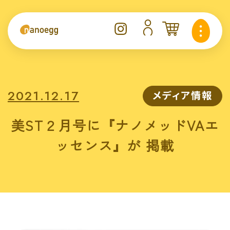
2021.12.17
メディア情報
美ST２月号に『ナノメッドVAエ
ッセンス』が 掲載