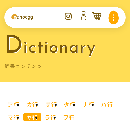
d
ictionary
辞書コンテンツ
ア行
カ行
サ行
タ行
ナ行
ハ行
マ行
ヤ行
ラ行
ワ行