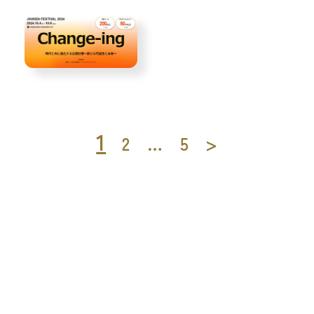
1
2
…
5
>